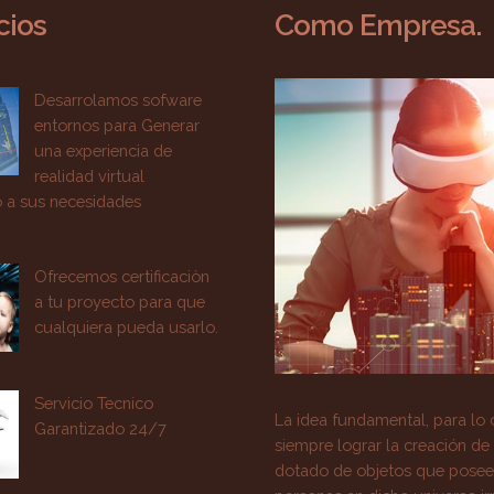
cios
Como Empresa.
Desarrolamos sofware
entornos para Generar
una experiencia de
realidad virtual
 a sus necesidades
Ofrecemos certificaciòn
a tu proyecto para que
cualquiera pueda usarlo.
Servicio Tecnico
La idea fundamental, para lo c
Garantizado 24/7
siempre lograr la creación de
dotado de objetos que poseen 