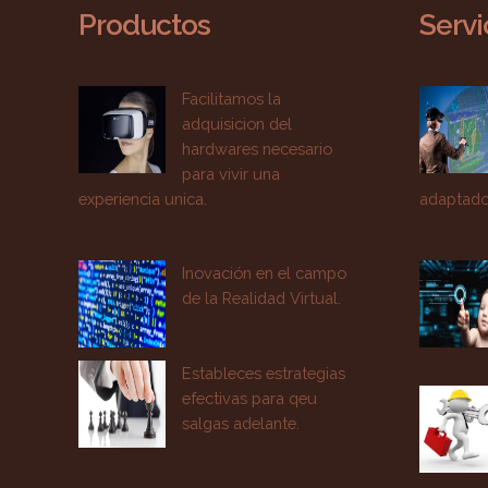
Productos
Servi
Facilitamos la
adquisicion del
hardwares necesario
para vivir una
experiencia unica.
adaptado
Inovación en el campo
de la Realidad Virtual.
Estableces estrategias
efectivas para qeu
salgas adelante.